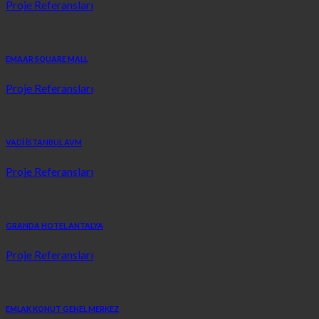
Proje Referansları
EMAAR SQUARE MALL
Proje Referansları
VADİ İSTANBUL AVM
Proje Referansları
GRANDA HOTEL ANTALYA
Proje Referansları
EMLAK KONUT GENEL MERKEZ