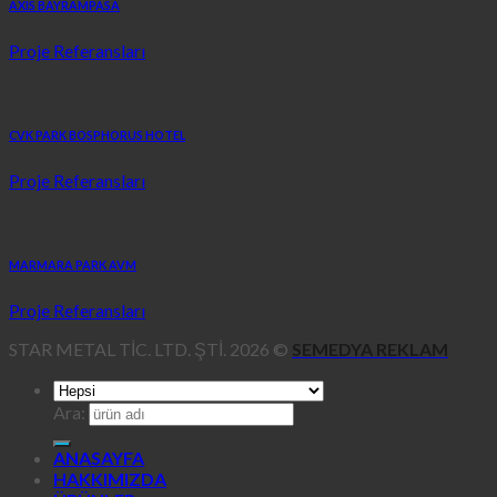
AXIS BAYRAMPASA
Proje Referansları
CVK PARK BOSPHORUS HOTEL
Proje Referansları
MARMARA PARK AVM
Proje Referansları
STAR METAL TİC. LTD. ŞTİ. 2026 ©
SEMEDYA REKLAM
Ara:
ANASAYFA
HAKKIMIZDA