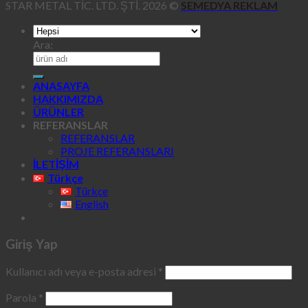
STAR METAL TİC. LTD. ŞTİ. 2026 ©
SEMEDYA REKLAM
Ara:
ANASAYFA
HAKKIMIZDA
ÜRÜNLER
REFERANSLAR
REFERANSLAR
PROJE REFERANSLARI
İLETİŞİM
Türkçe
Türkçe
English
Giriş Yap
Kullanıcı adı veya e-posta adresi
*
Parola
*