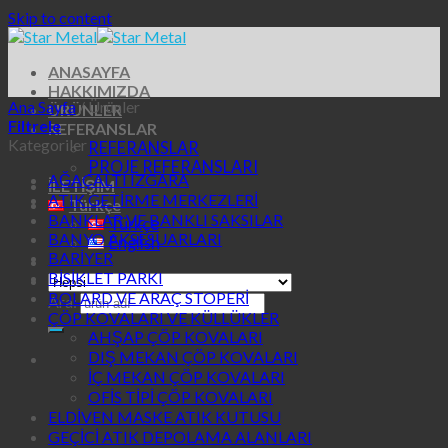
Skip to content
ANASAYFA
HAKKIMIZDA
Ana Sayfa
/
Ürünler
ÜRÜNLER
Filtrele
REFERANSLAR
Kategoriler
REFERANSLAR
PROJE REFERANSLARI
AĞAÇALTI IZGARA
İLETİŞİM
ATIK GETİRME MERKEZLERİ
Türkçe
BANKLAR VE BANKLI SAKSILAR
Türkçe
BANYO AKSESUARLARI
English
BARİYER
BİSİKLET PARKI
BOLARD VE ARAÇ STOPERİ
Ara:
ÇÖP KOVALARI VE KÜLLÜKLER
AHŞAP ÇÖP KOVALARI
DIŞ MEKAN ÇÖP KOVALARI
İÇ MEKAN ÇÖP KOVALARI
OFİS TİPİ ÇÖP KOVALARI
ELDİVEN MASKE ATIK KUTUSU
GEÇİCİ ATIK DEPOLAMA ALANLARI