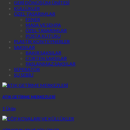
GERİ DÖNÜŞÜM ÜNİTESİ
KÜLLÜKLER
ÖZEL TASARIMLAR
FENER
MASA VE SEHPA
ÖZEL TASARIMLAR
POSTA KUTUSU
PLASTİK KONTEYNERLER
SAKSILAR
BAKIR SAKSILAR
CORTEN SAKSILAR
PASLANMAZ SAKSILAR
SEPERATÖR
SU SEBİLİ
ATIK GETİRME MERKEZLERİ
1 Ürün