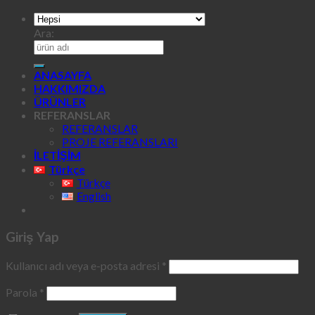
Ara:
ANASAYFA
HAKKIMIZDA
ÜRÜNLER
REFERANSLAR
REFERANSLAR
PROJE REFERANSLARI
İLETİŞİM
Türkçe
Türkçe
English
Giriş Yap
Kullanıcı adı veya e-posta adresi
*
Parola
*