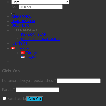
Ara:
ANASAYFA
HAKKIMIZDA
ÜRÜNLER
REFERANSLAR
REFERANSLAR
PROJE REFERANSLARI
İLETİŞİM
Türkçe
Türkçe
English
Giriş Yap
Kullanıcı adı veya e-posta adresi
*
Parola
*
Beni hatırla
Giriş Yap