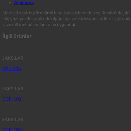
Açıklama
Natürel okside görünümü hem toprak hem de yeşille bütünleşik bi
Dış yüzeyde kısa sürede olgunlaşan oksidasyon antik bir görünüm
İç ve dış mekan kullanımına uygundur.
İlgili ürünler
SAKSILAR
KPT-110
SAKSILAR
CCP-101
SAKSILAR
CCP-101a