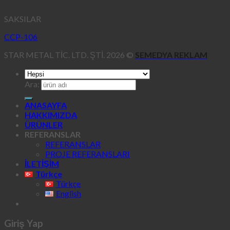
SAKSILAR
CCP-106
STAR METAL TİC. LTD. ŞTİ. 2026 ©
SEMEDYA REKLAM
Ara:
ANASAYFA
HAKKIMIZDA
ÜRÜNLER
REFERANSLAR
REFERANSLAR
PROJE REFERANSLARI
İLETİŞİM
Türkçe
Türkçe
English
Giriş Yap