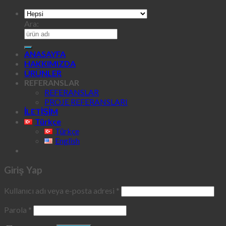
Ara:
ANASAYFA
HAKKIMIZDA
ÜRÜNLER
REFERANSLAR
REFERANSLAR
PROJE REFERANSLARI
İLETİŞİM
Türkçe
Türkçe
English
Giriş Yap
Kullanıcı adı veya e-posta adresi
*
Parola
*