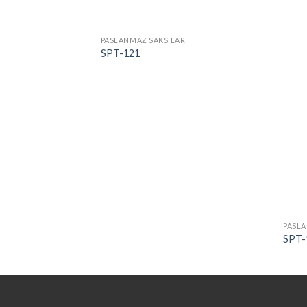
R
PASLANMAZ SAKSILAR
SPT-121
PASLA
SPT-