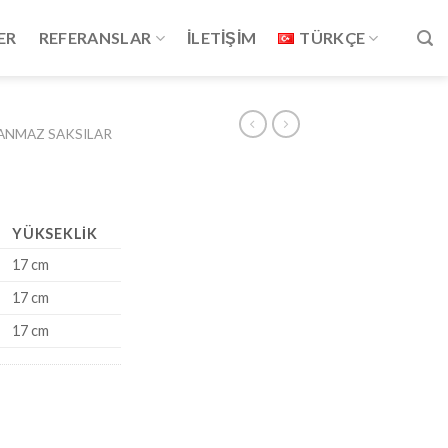
ER
REFERANSLAR
İLETİŞİM
TÜRKÇE
ANMAZ SAKSILAR
YÜKSEKLIK
17 cm
17 cm
17 cm