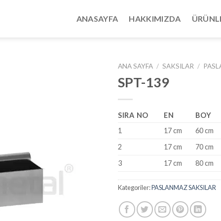
ANASAYFA
HAKKIMIZDA
ÜRÜNL
ANA SAYFA
/
SAKSILAR
/
PASL
SPT-139
SIRA NO
EN
BOY
1
17 cm
60 cm
2
17 cm
70 cm
3
17 cm
80 cm
Kategoriler:
PASLANMAZ SAKSILAR