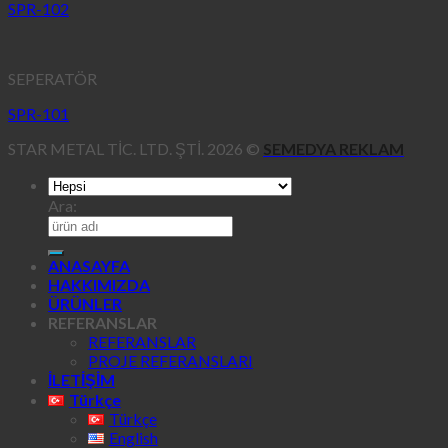
SPR-102
SEPERATÖR
SPR-101
STAR METAL TİC. LTD. ŞTİ. 2026 ©
SEMEDYA REKLAM
Ara:
ANASAYFA
HAKKIMIZDA
ÜRÜNLER
REFERANSLAR
REFERANSLAR
PROJE REFERANSLARI
İLETİŞİM
Türkçe
Türkçe
English