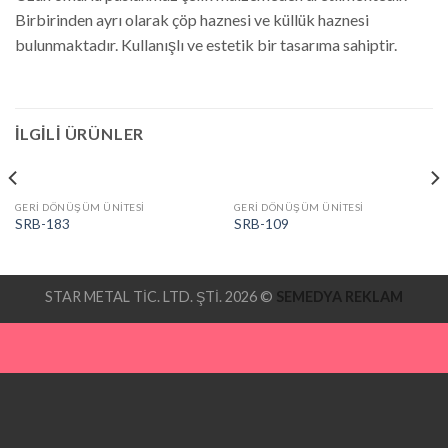
Birbirinden ayrı olarak çöp haznesi ve küllük haznesi
bulunmaktadır. Kullanışlı ve estetik bir tasarıma sahiptir.
İLGILI ÜRÜNLER
GERİ DÖNÜŞÜM ÜNİTESİ
GERİ DÖNÜŞÜM ÜNİTESİ
SRB-183
SRB-109
STAR METAL TİC. LTD. ŞTİ. 2026 ©
SEMEDYA REKLAM