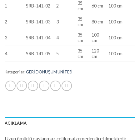
35
1
SRB-141-02
2
60 cm
100 cm
cm
35
2
SRB-141-03
3
80 cm
100 cm
cm
35
100
3
SRB-141-04
4
100 cm
cm
cm
35
120
4
SRB-141-05
5
100 cm
cm
cm
Kategoriler:
GERİ DÖNÜŞÜM ÜNİTESİ
AÇIKLAMA
Uzun ömürlü paslanmaz çelik malzemeden üretilmektedir.