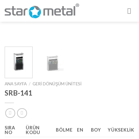
Skip
to
content
ANA SAYFA
/
GERİ DÖNÜŞÜM ÜNİTESİ
SRB-141
SIRA
ÜRÜN
BÖLME
EN
BOY
YÜKSEKLIK
NO
KODU