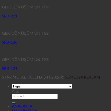
GERİ DÖNÜŞÜM ÜNİTESİ
SRB-221
GERİ DÖNÜŞÜM ÜNİTESİ
SRB-146
GERİ DÖNÜŞÜM ÜNİTESİ
SRB-121
STAR METAL TİC. LTD. ŞTİ. 2026 ©
SEMEDYA REKLAM
Ara:
ANASAYFA
HAKKIMIZDA