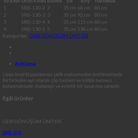
Sıra No
Ürün Kodu
Bölme
En
Boy
Yükseklik
1
SRB-130-2
2
35 cm
68 cm
80 cm
2
SRB-130-3
3
35 cm
92 cm
80 cm
3
SRB-130-4
4
35 cm
115 cm
80 cm
4
SRB-130-5
5
35 cm
138 cm
80 cm
Kategoriler:
GERİ DÖNÜŞÜM ÜNİTESİ
Açıklama
Uzun ömürlü paslanmaz çelik malzemeden üretilmektedir.
Birbirinden ayrı olarak çöp haznesi ve küllük haznesi
bulunmaktadır. Kullanışlı ve estetik bir tasarıma sahiptir.
İlgili ürünler
GERİ DÖNÜŞÜM ÜNİTESİ
SRB-201