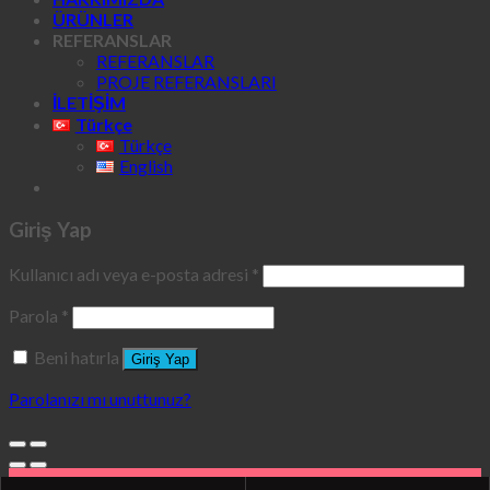
ÜRÜNLER
REFERANSLAR
REFERANSLAR
PROJE REFERANSLARI
İLETİŞİM
Türkçe
Türkçe
English
Giriş Yap
Kullanıcı adı veya e-posta adresi
*
Parola
*
Beni hatırla
Giriş Yap
Parolanızı mı unuttunuz?