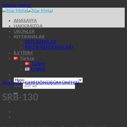
Skip to content
ANASAYFA
HAKKIMIZDA
ÜRÜNLER
REFERANSLAR
REFERANSLAR
PROJE REFERANSLARI
İLETİŞİM
Türkçe
Türkçe
English
Ana Sayfa
/
GERİ DÖNÜŞÜM ÜNİTESİ
Ara:
SRB-130