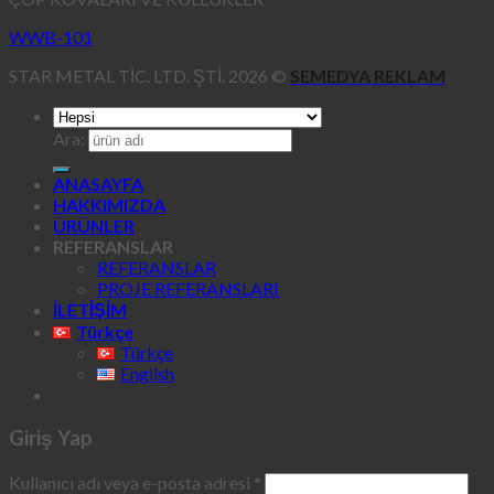
WWB-101
STAR METAL TİC. LTD. ŞTİ. 2026 ©
SEMEDYA REKLAM
Ara:
ANASAYFA
HAKKIMIZDA
ÜRÜNLER
REFERANSLAR
REFERANSLAR
PROJE REFERANSLARI
İLETİŞİM
Türkçe
Türkçe
English
Giriş Yap
Kullanıcı adı veya e-posta adresi
*