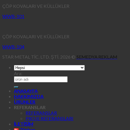
ÇÖP KOVALARI VE KÜLLÜKLER
WWB-101
ÇÖP KOVALARI VE KÜLLÜKLER
WWB-104
STAR METAL TİC. LTD. ŞTİ. 2026 ©
SEMEDYA REKLAM
Ara:
ANASAYFA
HAKKIMIZDA
ÜRÜNLER
REFERANSLAR
REFERANSLAR
PROJE REFERANSLARI
İLETİŞİM
Türkçe