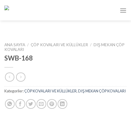
Skip
to
content
ANA SAYFA
/
ÇÖP KOVALARI VE KÜLLÜKLER
/
DIŞ MEKAN ÇÖP
KOVALARI
SWB-168
Kategoriler:
ÇÖP KOVALARI VE KÜLLÜKLER
,
DIŞ MEKAN ÇÖP KOVALARI