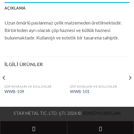
AÇIKLAMA
Uzun ömürlü paslanmaz çelik malzemeden üretilmektedir.
Birbirinden ayrı olarak çöp haznesi ve küllük haznesi
bulunmaktadır. Kullanışlı ve estetik bir tasarıma sahiptir.
İLGILI ÜRÜNLER
ÇÖP KOVALARI VE KÜLLÜKLER
ÇÖP KOVALARI VE KÜLLÜKLER
WWB-109
WWB-101
STAR METAL TİC. LTD. ŞTİ. 2026 ©
SEMEDYA REKLAM
Phone
Google