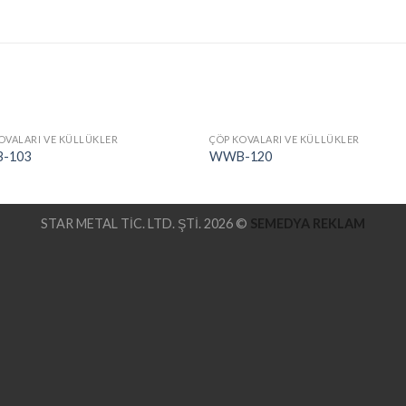
OVALARI VE KÜLLÜKLER
ÇÖP KOVALARI VE KÜLLÜKLER
-103
WWB-120
STAR METAL TİC. LTD. ŞTİ. 2026 ©
SEMEDYA REKLAM