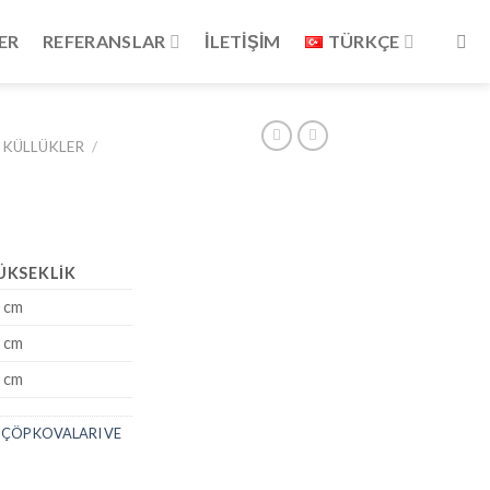
ER
REFERANSLAR
İLETİŞİM
TÜRKÇE
 KÜLLÜKLER
/
ÜKSEKLIK
 cm
 cm
 cm
,
ÇÖP KOVALARI VE