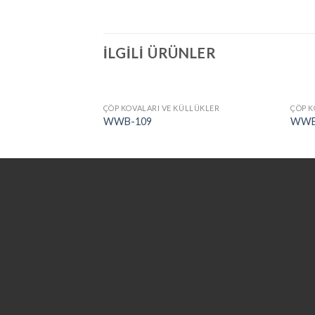
İLGILI ÜRÜNLER
LLÜKLER
ÇÖP KOVALARI VE KÜLLÜKLER
ÇÖP K
WWB-109
WWB