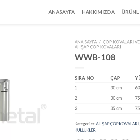
ANASAYFA
HAKKIMIZDA
ÜRÜNL
ANA SAYFA
/
ÇÖP KOVALARI VE
AHŞAP ÇÖP KOVALARI
WWB-108
SIRA NO
ÇAP
Y
1
30 cm
60
2
30 cm
75
3
35 cm
75
Kategoriler:
AHŞAP ÇÖP KOVALARI
KÜLLÜKLER