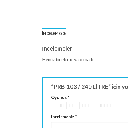
İNCELEME (0)
İncelemeler
Henüz inceleme yapılmadı.
“PRB-103 / 240 LİTRE” için yor
Oyunuz
*
1
2
3
4
5
İncelemeniz
*