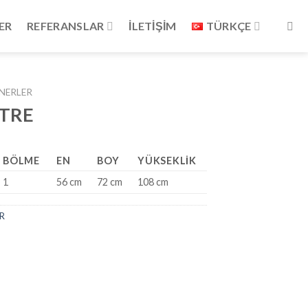
ER
REFERANSLAR
İLETİŞİM
TÜRKÇE
NERLER
İTRE
BÖLME
EN
BOY
YÜKSEKLİK
1
56 cm
72 cm
108 cm
R