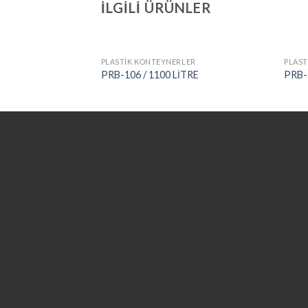
İLGILI ÜRÜNLER
LER
PLASTİK KONTEYNERLER
PLAST
E
PRB-106 / 1100 LİTRE
PRB-