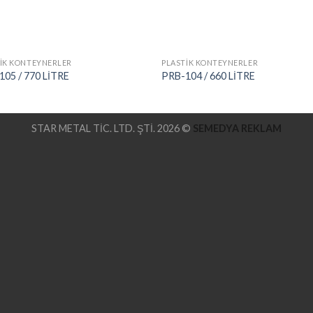
İK KONTEYNERLER
PLASTİK KONTEYNERLER
105 / 770 LİTRE
PRB-104 / 660 LİTRE
STAR METAL TİC. LTD. ŞTİ. 2026 ©
SEMEDYA REKLAM