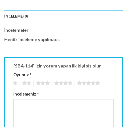
İNCELEME (0)
İncelemeler
Henüz inceleme yapılmadı.
“SBA-114” için yorum yapan ilk kişi siz olun
Oyunuz
*
1
2
3
4
5
İncelemeniz
*