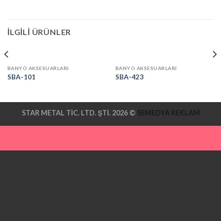
İLGILI ÜRÜNLER
BANYO AKSESUARLARI
BANYO AKSESUARLARI
SBA-101
SBA-423
STAR METAL TİC. LTD. ŞTİ. 2026 ©
SEMEDYA REKLAM