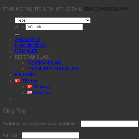
STAR METAL TİC. LTD. ŞTİ. 2026 ©
SEMEDYA REKLAM
Ara:
ANASAYFA
HAKKIMIZDA
ÜRÜNLER
REFERANSLAR
REFERANSLAR
PROJE REFERANSLARI
İLETİŞİM
Türkçe
Türkçe
English
Giriş Yap
Kullanıcı adı veya e-posta adresi
*
Parola
*