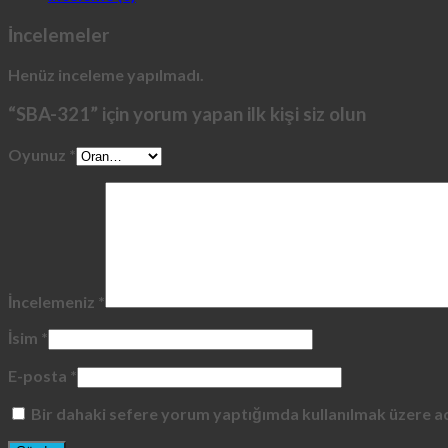
İncelemeler
Henüz inceleme yapılmadı.
“SBA-321” için yorum yapan ilk kişi siz olun
Oyunuz
*
İncelemeniz
*
İsim
*
E-posta
*
Bir dahaki sefere yorum yaptığımda kullanılmak üzere ad