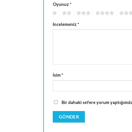
Oyunuz
*
1
2
3
4
5
İncelemeniz
*
İsim
*
Bir dahaki sefere yorum yaptığımda 