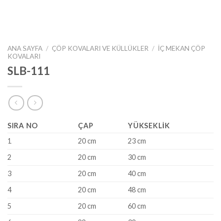
ANA SAYFA
/
ÇÖP KOVALARI VE KÜLLÜKLER
/
İÇ MEKAN ÇÖP
KOVALARI
SLB-111
SIRA NO
ÇAP
YÜKSEKLIK
1
20 cm
23 cm
2
20 cm
30 cm
3
20 cm
40 cm
4
20 cm
48 cm
5
20 cm
60 cm