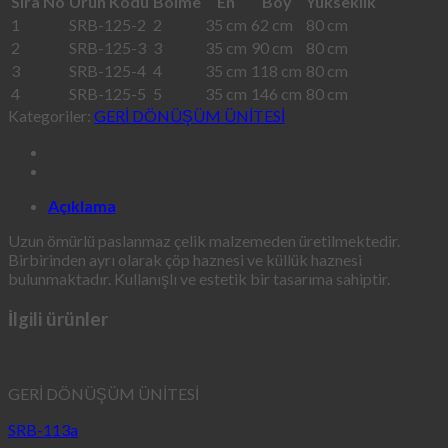
Sıra No
Ürün Kodu
Bölme
En
Boy
Yükseklik
1
SRB-125-2
2
35 cm
62 cm
80 cm
2
SRB-125-3
3
35 cm
90 cm
80 cm
3
SRB-125-4
4
35 cm
118 cm
80 cm
4
SRB-125-5
5
35 cm
146 cm
80 cm
Kategoriler:
GERİ DÖNÜŞÜM ÜNİTESİ
Açıklama
Uzun ömürlü paslanmaz çelik malzemeden üretilmektedir.
Birbirinden ayrı olarak çöp haznesi ve küllük haznesi
bulunmaktadır. Kullanışlı ve estetik bir tasarıma sahiptir.
İlgili ürünler
GERİ DÖNÜŞÜM ÜNİTESİ
SRB-113a