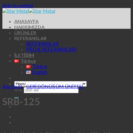
Skip to content
ANASAYFA
HAKKIMIZDA
ÜRÜNLER
REFERANSLAR
REFERANSLAR
PROJE REFERANSLARI
İLETİŞİM
Türkçe
Türkçe
English
Ana Sayfa
/
GERİ DÖNÜŞÜM ÜNİTESİ
Ara:
SRB-125