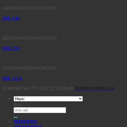
GERİ DÖNÜŞÜM ÜNİTESİ
SRB-146
GERİ DÖNÜŞÜM ÜNİTESİ
SRB-204
GERİ DÖNÜŞÜM ÜNİTESİ
SRB-125a
STAR METAL TİC. LTD. ŞTİ. 2026 ©
SEMEDYA REKLAM
Ara:
ANASAYFA
HAKKIMIZDA