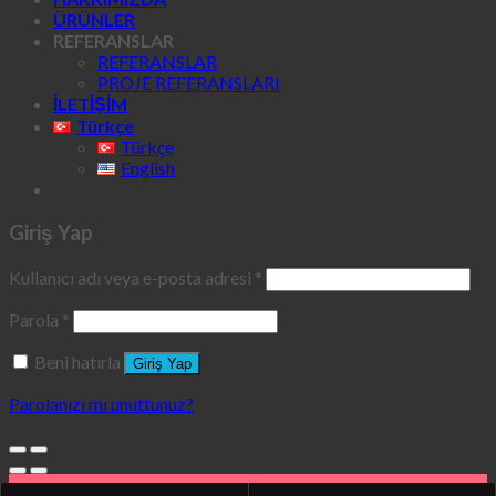
ÜRÜNLER
REFERANSLAR
REFERANSLAR
PROJE REFERANSLARI
İLETİŞİM
Türkçe
Türkçe
English
Giriş Yap
Kullanıcı adı veya e-posta adresi
*
Parola
*
Beni hatırla
Giriş Yap
Parolanızı mı unuttunuz?