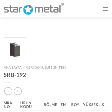
Skip
to
content
ANA SAYFA
/
GERİ DÖNÜŞÜM ÜNİTESİ
SRB-192
SIRA
ÜRÜN
BÖLME
EN
BOY
YÜKSEKLIK
NO
KODU