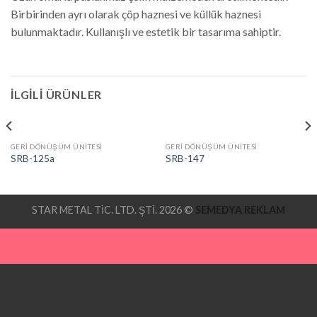
Birbirinden ayrı olarak çöp haznesi ve küllük haznesi
bulunmaktadır. Kullanışlı ve estetik bir tasarıma sahiptir.
İLGILI ÜRÜNLER
GERİ DÖNÜŞÜM ÜNİTESİ
GERİ DÖNÜŞÜM ÜNİTESİ
SRB-125a
SRB-147
STAR METAL TİC. LTD. ŞTİ. 2026 ©
SEMEDYA REKLAM