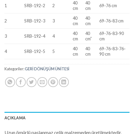
40
40
1
SRB-192-2
2
69-76 cm
cm
cm
40
40
2
SRB-192-3
3
69-76-83 cm
cm
cm
40
40
69-76-83-90
3
SRB-192-4
4
cm
cm”
cm
40
40
69-76-83-76-
4
SRB-192-5
5
cm
cm
90 cm
Kategoriler:
GERİ DÖNÜŞÜM ÜNİTESİ
AÇIKLAMA
Uzun ömürlü paslanmaz çelik malzemeden üretilmektedir.