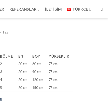
ER
REFERANSLAR
İLETİŞİM
TÜRKÇE
İTESİ
BÖLME
EN
BOY
YÜKSEKLIK
2
30 cm
60 cm
75 cm
3
30 cm
90 cm
75 cm
4
30 cm
120 cm
75 cm
5
30 cm
150 cm
75 cm
Sİ