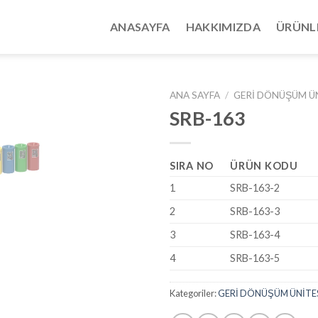
ANASAYFA
HAKKIMIZDA
ÜRÜNL
ANA SAYFA
/
GERİ DÖNÜŞÜM ÜN
SRB-163
SIRA NO
ÜRÜN KODU
1
SRB-163-2
2
SRB-163-3
3
SRB-163-4
4
SRB-163-5
Kategoriler:
GERİ DÖNÜŞÜM ÜNİTE