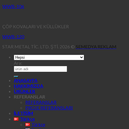
WWB-106
ÇÖP KOVALARI VE KÜLLÜKLER
WWB-120
STAR METAL TİC. LTD. ŞTİ. 2026 ©
SEMEDYA REKLAM
Ara:
ANASAYFA
HAKKIMIZDA
ÜRÜNLER
REFERANSLAR
REFERANSLAR
PROJE REFERANSLARI
İLETİŞİM
Türkçe
Türkçe