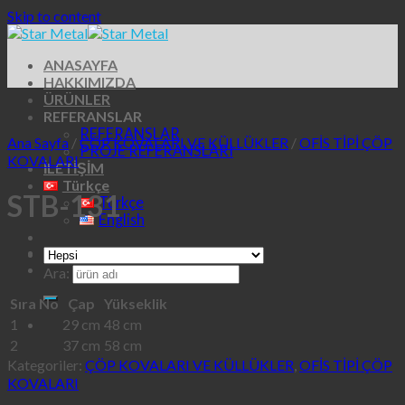
Skip to content
ANASAYFA
HAKKIMIZDA
ÜRÜNLER
REFERANSLAR
REFERANSLAR
Ana Sayfa
/
ÇÖP KOVALARI VE KÜLLÜKLER
/
OFİS TİPİ ÇÖP
PROJE REFERANSLARI
KOVALARI
İLETİŞİM
Türkçe
STB-131
Türkçe
English
Ara:
Sıra No
Çap
Yükseklik
1
29 cm
48 cm
2
37 cm
58 cm
Kategoriler:
ÇÖP KOVALARI VE KÜLLÜKLER
,
OFİS TİPİ ÇÖP
KOVALARI