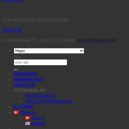
ÇÖP KOVALARI VE KÜLLÜKLER
SWB-108
STAR METAL TİC. LTD. ŞTİ. 2026 ©
SEMEDYA REKLAM
Ara:
ANASAYFA
HAKKIMIZDA
ÜRÜNLER
REFERANSLAR
REFERANSLAR
PROJE REFERANSLARI
İLETİŞİM
Türkçe
Türkçe
English