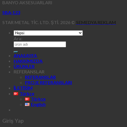
BANYO AKSESUARLARI
SBA-123
STAR METAL TİC. LTD. ŞTİ. 2026 ©
SEMEDYA REKLAM
Ara:
ANASAYFA
HAKKIMIZDA
ÜRÜNLER
REFERANSLAR
REFERANSLAR
PROJE REFERANSLARI
İLETİŞİM
Türkçe
Türkçe
English
Giriş Yap