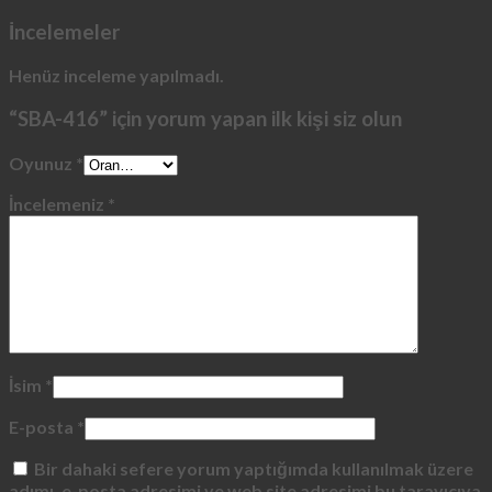
İncelemeler
Henüz inceleme yapılmadı.
“SBA-416” için yorum yapan ilk kişi siz olun
Oyunuz
*
İncelemeniz
*
İsim
*
E-posta
*
Bir dahaki sefere yorum yaptığımda kullanılmak üzere
adımı, e-posta adresimi ve web site adresimi bu tarayıcıya